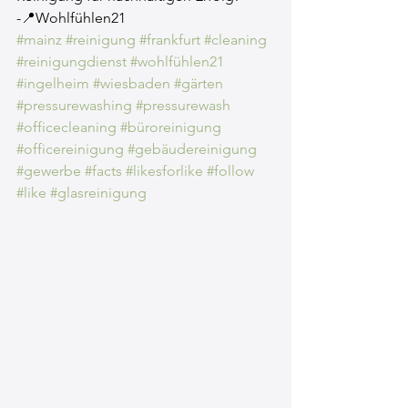
-📍Wohlfühlen21
#mainz
#reinigung
#frankfurt
#cleaning
#reinigungdienst
#wohlfühlen21
#ingelheim
#wiesbaden
#gärten
#pressurewashing
#pressurewash
#officecleaning
#büroreinigung
#officereinigung
#gebäudereinigung
#gewerbe
#facts
#likesforlike
#follow
#like
#glasreinigung