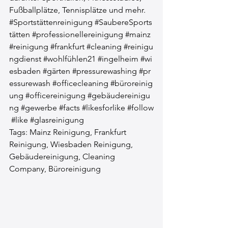
Fußballplätze, Tennisplätze und mehr.
#Sportstättenreinigung
#SaubereSports
tätten
#professionellereinigung
#mainz
#reinigung
#frankfurt
#cleaning
#reinigu
ngdienst
#wohlfühlen21
#ingelheim
#wi
esbaden
#gärten
#pressurewashing
#pr
essurewash
#officecleaning
#büroreinig
ung
#officereinigung
#gebäudereinigu
ng
#gewerbe
#facts
#likesforlike
#follow
#like
#glasreinigung
Tags: Mainz Reinigung, Frankfurt 
Reinigung, Wiesbaden Reinigung, 
Gebäudereinigung, Cleaning 
Company, Büroreinigung