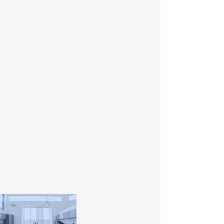
den Kunden, Geschäftspartner und
Mitarbeiter von Ihrem Unternehmen
erhalten. Eine saubere und einladende
Empfangsfläche ist daher unerlässlich, um
einen positiven Eindruck zu hinterlassen und
das Vertrauen Ihrer Besucher zu gewinnen.
Unsere professionellen Reinigungsdienste
für Empfangsbereiche sorgen dafür, dass Ihr
Eingangsbereich stets makellos und
einladend ist, damit Ihre Gäste sich
willkommen fühlen und einen positiven
ersten Eindruck von Ihrem Unternehmen
erhalten. Kontaktieren Sie uns noch heute
für ein maßgeschneidertes
Reinigungsangebot und lassen Sie uns
gemeinsam dafür sorgen, dass Ihr
Empfangsbereich immer in Bestform ist!