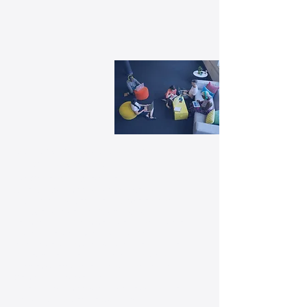
Gemeinschaftsbereiche und
Aufenthaltsräume
Ihre Gemeinschaftsbereiche und
Aufenthaltsräume sind Treffpunkte für
Mitarbeiter und Besucher und spielen eine
wichtige Rolle bei der Förderung von
Teamgeist und Zusammenarbeit. Eine saubere
und einladende Umgebung ist daher
entscheidend, um das Wohlbefinden und die
Zufriedenheit Ihrer Mitarbeiter zu fördern.
Unsere professionellen Reinigungsdienste für
Gemeinschaftsbereiche und
Aufenthaltsräume sorgen für eine gründliche
Reinigung und Desinfektion aller