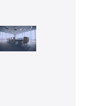
Konferenzräume
Ihre Konferenzräume sind der Schauplatz
wichtiger geschäftlicher Ereignisse und
verdienen eine erstklassige Reinigung, um
einen positiven Eindruck bei Ihren Kunden
und Geschäftspartnern zu hinterlassen.
Unsere professionellen Reinigungsdienste
für Konferenzräume sorgen für eine
makellose Umgebung, in der erfolgreiche
Meetings stattfinden können. Wir
verstehen die Bedeutung eines sauberen
und ordentlichen Konferenzraums für den
Erfolg Ihres Unternehmens und bieten