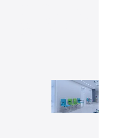
maßgeschneiderte Reinigungslösungen
an, die Ihren Anforderungen entsprechen.
Kontaktieren Sie uns noch heute, um ein
individuelles Angebot zu erhalten und den
ersten Schritt zu einer sauberen und
professionellen Arbeitsumgebung zu
machen!
Empfangsbereiche
Ihr Empfangsbereich ist die Visitenkarte
Ihres Unternehmens und der erste Eindruck,