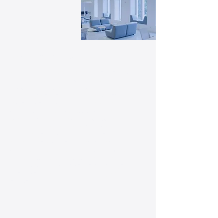
Coworking-Spaces
Machen Sie Ihren Coworking-Space zu einem
Ort, an dem sich Ihre Mitglieder wohlfühlen
und gerne arbeiten. Unsere spezialisierten
Reinigungsdienste für Coworking-Spaces
sorgen für eine hygienische Umgebung, in
der Kreativität und Produktivität blühen
können. Wir verstehen die einzigartigen
Herausforderungen, denen Coworking-
Spaces gegenüberstehen, und bieten
maßgeschneiderte Reinigungslösungen an,
die auf die Bedürfnisse Ihres Unternehmens
zugeschnitten sind. Kontaktieren Sie uns
jetzt, um mehr über unsere Dienstleistungen
zu erfahren und ein individuelles Angebot zu
erhalten!