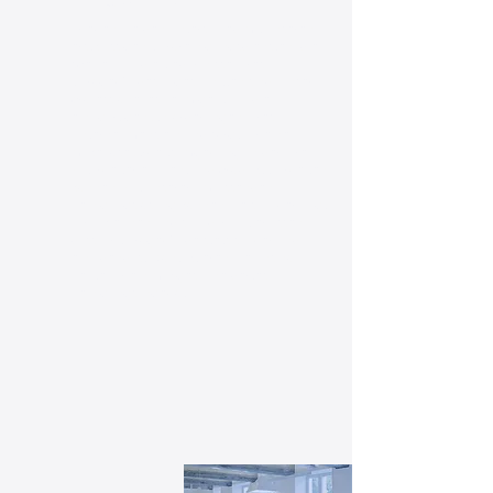
Erleben Sie den Unterschied mit unseren
erstklassigen Büroreinigungsdiensten, die
speziell auf die Bedürfnisse Ihres
Bürogebäudes zugeschnitten sind. Unser
professionelles Team geht auf die
einzigartigen Anforderungen Ihres
Unternehmens ein und sorgt für eine
makellose Arbeitsumgebung, in der Ihre
Mitarbeiter effizient und produktiv arbeiten
können. Mit unserer umfassenden
Reinigungslösung können Sie sich beruhigt
zurücklehnen und sich darauf verlassen,
dass Ihr Bürogebäude stets sauber und
einladend ist. Kontaktieren Sie uns noch
heute für ein maßgeschneidertes
Reinigungsangebot!