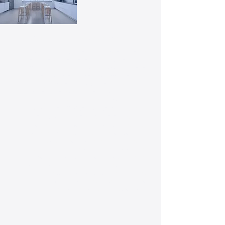
Küchen- und Essbereiche
Hygiene ist in Küchen- und Essbereichen von
entscheidender Bedeutung, um die
Gesundheit und Sicherheit Ihrer Mitarbeiter
zu gewährleisten. Unsere professionellen
Reinigungsdienste für Küchen- und
Essbereiche sorgen für eine gründliche
Reinigung und Desinfektion aller
Oberflächen, Geräte und Utensilien, damit
Ihre Mitarbeiter in einer sauberen und
hygienischen Umgebung arbeiten und essen
können. Wir verstehen die einzigartigen
Herausforderungen, denen Küchen- und
Essbereiche gegenüberstehen, und bieten
maßgeschneiderte Reinigungslösungen an,
die auf die Bedürfnisse Ihres Unternehmens
zugeschnitten sind. Kontaktieren Sie uns noch
heute, um mehr über unsere Dienstleistungen
zu erfahren und ein individuelles Angebot zu
erhalten!