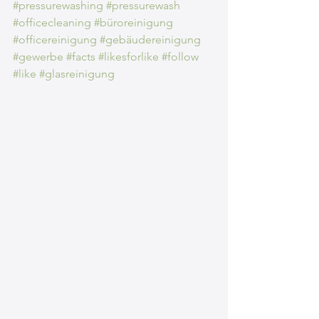
#pressurewashing
#pressurewash
#officecleaning
#büroreinigung
#officereinigung
#gebäudereinigung
#gewerbe
#facts
#likesforlike
#follow
#like
#glasreinigung