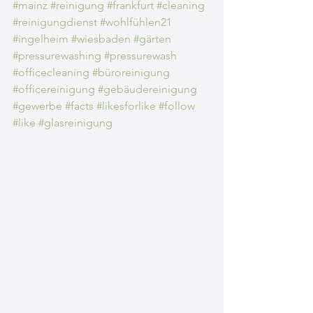
#mainz
#reinigung
#frankfurt
#cleaning
#reinigungdienst
#wohlfühlen21
#ingelheim
#wiesbaden
#gärten
#pressurewashing
#pressurewash
#officecleaning
#büroreinigung
#officereinigung
#gebäudereinigung
#gewerbe
#facts
#likesforlike
#follow
#like
#glasreinigung